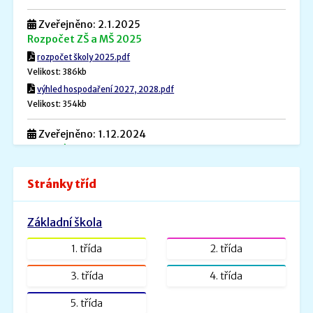
Zveřejněno: 2.1.2025
Rozpočet ZŠ a MŠ 2025
rozpočet školy 2025.pdf
Velikost: 386kb
výhled hospodaření 2027, 2028.pdf
Velikost: 354kb
Zveřejněno: 1.12.2024
Povinné informace
Povinné informace.pdf
Stránky tříd
Velikost: 240kb
Zveřejněno: 26.8.2022
Základní škola
ŠVP PV _ MŠ Rybička
ŠVP PV Rybička_web.doc.pdf
1. třída
2. třída
Velikost: 1601kb
3. třída
4. třída
Zveřejněno: 31.1.2022
5. třída
ŠVP - Veselá školička