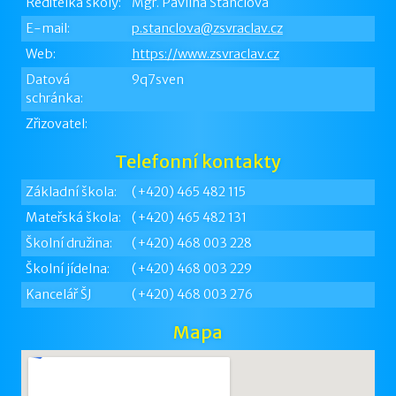
Ředitelka školy:
Mgr. Pavlína Štanclová
E-mail:
p.stanclova@zsvraclav.cz
Web:
https://www.zsvraclav.cz
Datová
9q7sven
schránka:
Zřizovatel:
Telefonní kontakty
Základní škola:
(+420) 465 482 115
Mateřská škola:
(+420) 465 482 131
Školní družina:
(+420) 468 003 228
Školní jídelna:
(+420) 468 003 229
Kancelář ŠJ
(+420) 468 003 276
Mapa