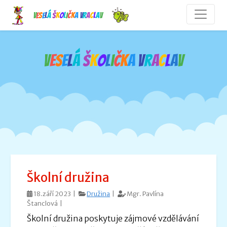
V
e
s
e
l
á
š
k
o
l
i
č
k
a
V
r
a
c
l
a
v
V
e
s
e
l
á
š
k
o
l
i
č
k
a
V
r
a
c
l
a
v
Školní družina
18.září 2023 |
Družina
|
Mgr. Pavlína
Štanclová |
Školní družina poskytuje zájmové vzdělávání