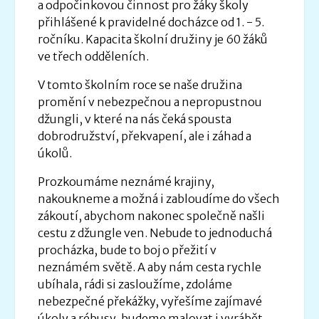
a odpočinkovou činnost pro žáky školy
přihlášené k pravidelné docházce od 1. - 5.
ročníku. Kapacita školní družiny je 60 žáků
ve třech odděleních.
V tomto školním roce se naše družina
promění v nebezpečnou a nepropustnou
džungli, v které na nás čeká spousta
dobrodružství, překvapení, ale i záhad a
úkolů.
Prozkoumáme neznámé krajiny,
nakoukneme a možná i zabloudíme do všech
zákoutí, abychom nakonec společně našli
cestu z džungle ven. Nebude to jednoduchá
procházka, bude to boj o přežití v
neznámém světě. A aby nám cesta rychle
ubíhala, rádi si zasloužíme, zdoláme
nebezpečné překážky, vyřešíme zajímavé
úkoly a rébusy, budeme malovat i vyrábět,