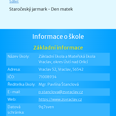
Sdílet
Staročeský jarmark - Den matek
Informace o škole
Základní informace
Název školy:
Základní škola a Mateřská škola
Vraclav, okres Ústí nad Orlicí
Adresa:
Vraclav 52, Vraclav, 56542
IČO:
71008934
Ředitelka školy:
Mgr. Pavlína Štanclová
E-mail:
p.stanclova@zsvraclav.cz
Web:
https://www.zsvraclav.cz
Datová
9q7sven
schránka: