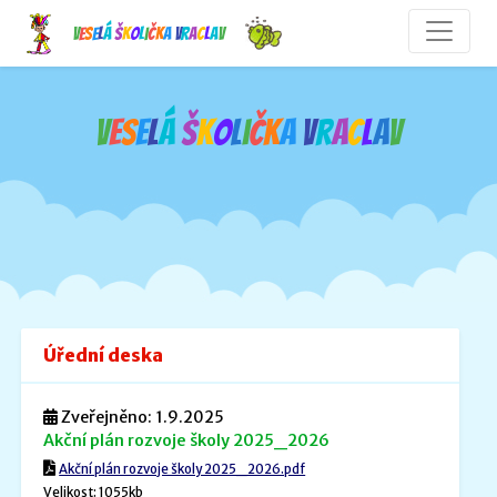
V
e
s
e
l
á
š
k
o
l
i
č
k
a
V
r
a
c
l
a
v
V
e
s
e
l
á
š
k
o
l
i
č
k
a
V
r
a
c
l
a
v
Úřední deska
Zveřejněno: 1.9.2025
Akční plán rozvoje školy 2025_2026
Akční plán rozvoje školy 2025_2026.pdf
Velikost: 1055kb