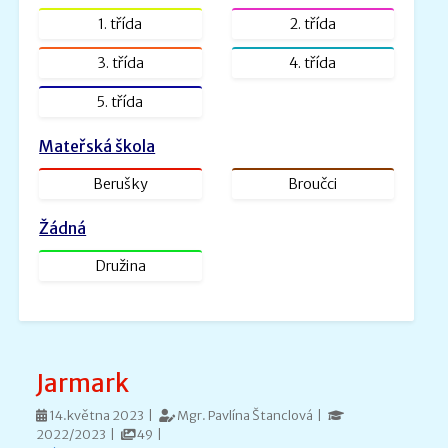
ŠVP PV Rybička_web.doc.pdf
1. třída
2. třída
Velikost: 1601kb
3. třída
4. třída
Zveřejněno: 31.1.2022
5. třída
ŠVP - Veselá školička
SVP- Veselá školička - 2021.docx.pdf
Mateřská škola
Velikost: 2227kb
Berušky
Broučci
Žádná
Družina
Jarmark
14.května 2023 |
Mgr. Pavlína Štanclová |
2022/2023 |
49 |