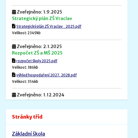
Zveřejněno: 1.9.2025
Strategický plán ZŠ Vraclav
Strategický plán ZŠ Vraclav_2025.pdf
Velikost: 2349kb
Zveřejněno: 2.1.2025
Rozpočet ZŠ a MŠ 2025
rozpočet školy 2025.pdf
Velikost: 386kb
výhled hospodaření 2027, 2028.pdf
Velikost: 354kb
Zveřejněno: 1.12.2024
Povinné informace
Povinné informace.pdf
Stránky tříd
Velikost: 240kb
Zveřejněno: 26.8.2022
Základní škola
ŠVP PV _ MŠ Rybička