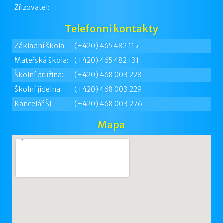
Zřizovatel:
Telefonní kontakty
Základní škola:
(+420) 465 482 115
Mateřská škola:
(+420) 465 482 131
Školní družina:
(+420) 468 003 228
Školní jídelna:
(+420) 468 003 229
Kancelář ŠJ
(+420) 468 003 276
Mapa