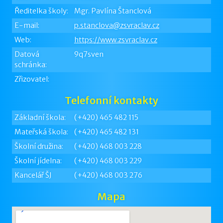
Ředitelka školy:
Mgr. Pavlína Štanclová
E-mail:
p.stanclova@zsvraclav.cz
Web:
https://www.zsvraclav.cz
Datová
9q7sven
schránka:
Zřizovatel:
Telefonní kontakty
Základní škola:
(+420) 465 482 115
Mateřská škola:
(+420) 465 482 131
Školní družina:
(+420) 468 003 228
Školní jídelna:
(+420) 468 003 229
Kancelář ŠJ
(+420) 468 003 276
Mapa