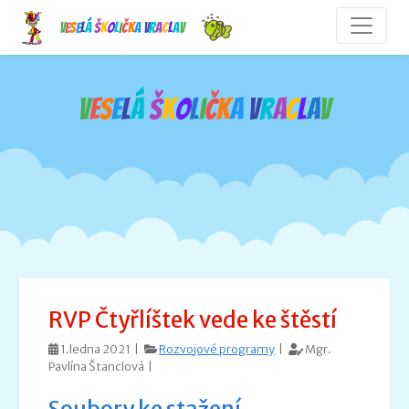
V
e
s
e
l
á
š
k
o
l
i
č
k
a
V
r
a
c
l
a
v
V
e
s
e
l
á
š
k
o
l
i
č
k
a
V
r
a
c
l
a
v
RVP Čtyřlíštek vede ke štěstí
1.ledna 2021 |
Rozvojové programy
|
Mgr.
Pavlína Štanclová |