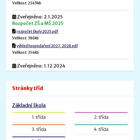
Velikost: 2349kb
Zveřejněno: 2.1.2025
Rozpočet ZŠ a MŠ 2025
rozpočet školy 2025.pdf
Velikost: 386kb
výhled hospodaření 2027, 2028.pdf
Velikost: 354kb
Zveřejněno: 1.12.2024
Povinné informace
Povinné informace.pdf
Stránky tříd
Velikost: 240kb
Zveřejněno: 26.8.2022
Základní škola
ŠVP PV _ MŠ Rybička
ŠVP PV Rybička_web.doc.pdf
1. třída
2. třída
Velikost: 1601kb
3. třída
4. třída
Zveřejněno: 31.1.2022