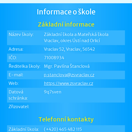
Informace o škole
Základní informace
Název školy:
Základní škola a Mateřská škola
Vraclav, okres Ústí nad Orlicí
Adresa:
Vraclav 52, Vraclav, 56542
IČO:
71008934
Ředitelka školy:
Mgr. Pavlína Štanclová
E-mail:
p.stanclova@zsvraclav.cz
Web:
https://www.zsvraclav.cz
Datová
9q7sven
schránka:
Zřizovatel:
Telefonní kontakty
Základní škola:
(+420) 465 482 115