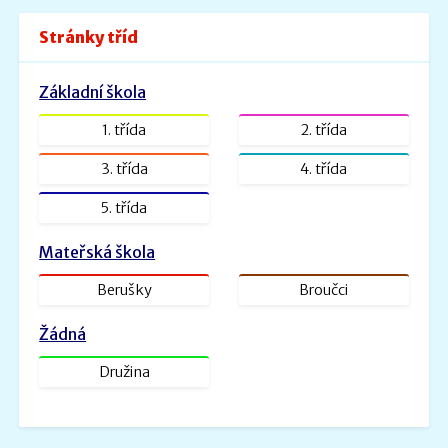
Povinné informace.pdf
Stránky tříd
Velikost: 240kb
Zveřejněno: 26.8.2022
Základní škola
ŠVP PV _ MŠ Rybička
ŠVP PV Rybička_web.doc.pdf
1. třída
2. třída
Velikost: 1601kb
3. třída
4. třída
Zveřejněno: 31.1.2022
5. třída
ŠVP - Veselá školička
SVP- Veselá školička - 2021.docx.pdf
Mateřská škola
Velikost: 2227kb
Berušky
Broučci
Žádná
Družina