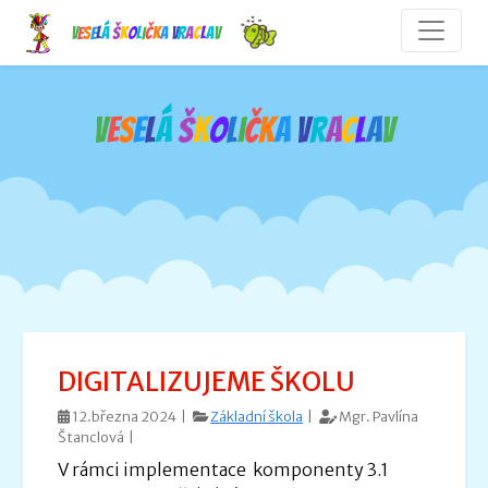
V
e
s
e
l
á
š
k
o
l
i
č
k
a
V
r
a
c
l
a
v
V
e
s
e
l
á
š
k
o
l
i
č
k
a
V
r
a
c
l
a
v
DIGITALIZUJEME ŠKOLU
12.března 2024 |
Základní škola
|
Mgr. Pavlína
Štanclová |
V rámci implementace komponenty 3.1