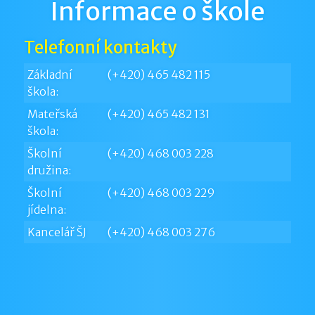
Informace o škole
Telefonní kontakty
Základní
(+420) 465 482 115
škola:
Mateřská
(+420) 465 482 131
škola:
Školní
(+420) 468 003 228
družina:
Školní
(+420) 468 003 229
jídelna:
Kancelář ŠJ
(+420) 468 003 276