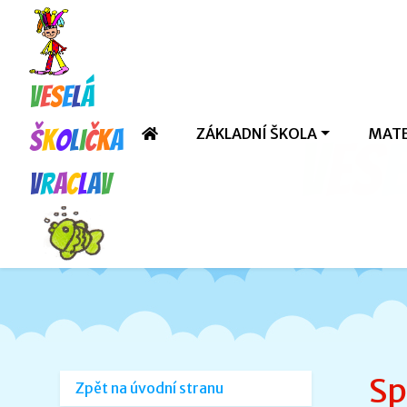
V
e
s
e
l
á
ZÁKLADNÍ ŠKOLA
MATE
š
k
o
l
i
č
k
a
V
e
s
e
V
r
a
c
l
a
v
Sp
Zpět na úvodní stranu