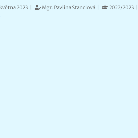
května 2023 |
Mgr. Pavlína Štanclová |
2022/2023 
t