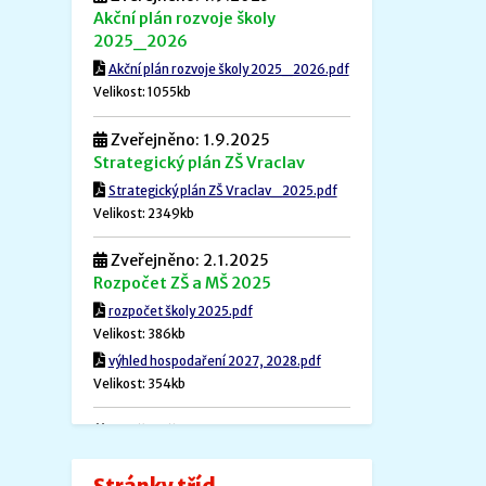
Akční plán rozvoje školy
2025_2026
Akční plán rozvoje školy 2025_2026.pdf
Velikost: 1055kb
Zveřejněno: 1.9.2025
Strategický plán ZŠ Vraclav
Strategický plán ZŠ Vraclav_2025.pdf
Velikost: 2349kb
Zveřejněno: 2.1.2025
Rozpočet ZŠ a MŠ 2025
rozpočet školy 2025.pdf
Velikost: 386kb
výhled hospodaření 2027, 2028.pdf
Velikost: 354kb
Zveřejněno: 1.12.2024
Povinné informace
Povinné informace.pdf