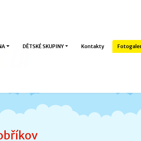
NA
DĚTSKÉ SKUPINY
Kontakty
Fotogale
c
l
a
v
obříkov