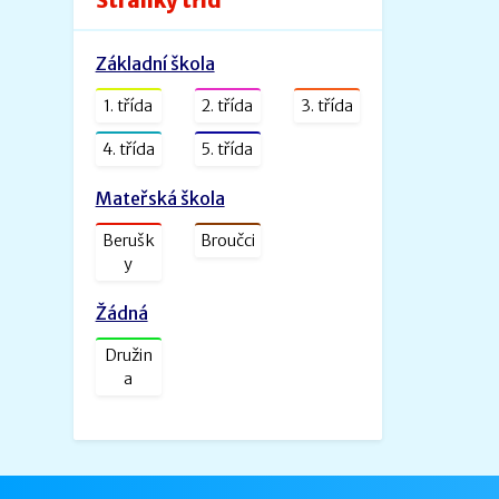
Stránky tříd
Velikost: 240kb
Základní škola
Zveřejněno: 26.8.2022
ŠVP PV _ MŠ Rybička
1. třída
2. třída
3. třída
ŠVP PV Rybička_web.doc.pdf
Velikost: 1601kb
4. třída
5. třída
Zveřejněno: 31.1.2022
Mateřská škola
ŠVP - Veselá školička
Berušk
Broučci
SVP- Veselá školička - 2021.docx.pdf
y
Velikost: 2227kb
Žádná
Družin
a