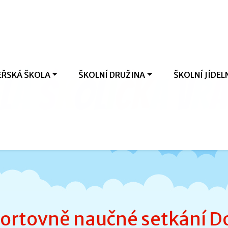
ŘSKÁ ŠKOLA
ŠKOLNÍ DRUŽINA
ŠKOLNÍ JÍDEL
l
á
š
k
o
l
i
č
k
a
V
r
a
ortovně naučné setkání D