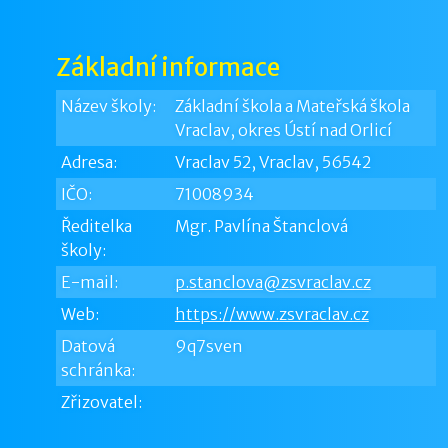
Základní informace
Název školy:
Základní škola a Mateřská škola
Vraclav, okres Ústí nad Orlicí
Adresa:
Vraclav 52, Vraclav, 56542
IČO:
71008934
Ředitelka
Mgr. Pavlína Štanclová
školy:
E-mail:
p.stanclova@zsvraclav.cz
Web:
https://www.zsvraclav.cz
Datová
9q7sven
schránka:
Zřizovatel: