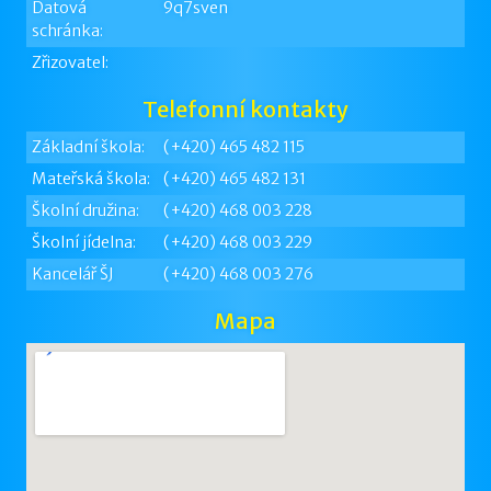
Datová
9q7sven
schránka:
Zřizovatel:
Telefonní kontakty
Základní škola:
(+420) 465 482 115
Mateřská škola:
(+420) 465 482 131
Školní družina:
(+420) 468 003 228
Školní jídelna:
(+420) 468 003 229
Kancelář ŠJ
(+420) 468 003 276
Mapa