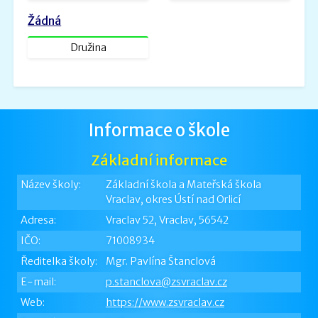
Žádná
Družina
Informace o škole
Základní informace
Název školy:
Základní škola a Mateřská škola
Vraclav, okres Ústí nad Orlicí
Adresa:
Vraclav 52, Vraclav, 56542
IČO:
71008934
Ředitelka školy:
Mgr. Pavlína Štanclová
E-mail:
p.stanclova@zsvraclav.cz
Web:
https://www.zsvraclav.cz