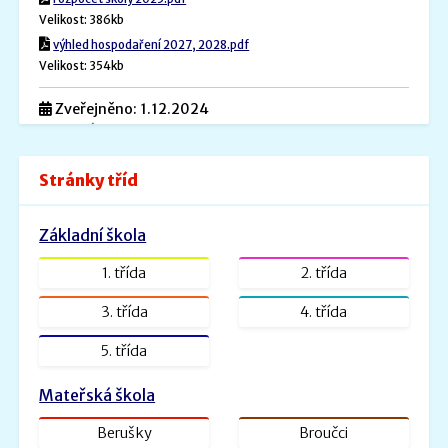
Velikost: 386kb
výhled hospodaření 2027, 2028.pdf
Velikost: 354kb
Zveřejněno: 1.12.2024
Povinné informace
Povinné informace.pdf
Stránky tříd
Velikost: 240kb
Zveřejněno: 26.8.2022
Základní škola
ŠVP PV _ MŠ Rybička
ŠVP PV Rybička_web.doc.pdf
1. třída
2. třída
Velikost: 1601kb
3. třída
4. třída
Zveřejněno: 31.1.2022
5. třída
ŠVP - Veselá školička
SVP- Veselá školička - 2021.docx.pdf
Mateřská škola
Velikost: 2227kb
Berušky
Broučci