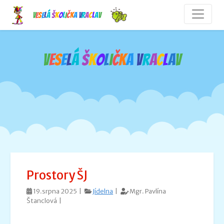
V
e
s
e
l
á
š
k
o
l
i
č
k
a
V
r
a
c
l
a
v
V
e
s
e
l
á
š
k
o
l
i
č
k
a
V
r
a
c
l
a
v
Prostory ŠJ
19.srpna 2025 |
Jídelna
|
Mgr. Pavlína
Štanclová |