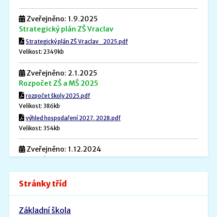
Zveřejněno: 1.9.2025
Strategický plán ZŠ Vraclav
Strategický plán ZŠ Vraclav_2025.pdf
Velikost: 2349kb
Zveřejněno: 2.1.2025
Rozpočet ZŠ a MŠ 2025
rozpočet školy 2025.pdf
Velikost: 386kb
výhled hospodaření 2027, 2028.pdf
Velikost: 354kb
Zveřejněno: 1.12.2024
Povinné informace
Povinné informace.pdf
Stránky tříd
Velikost: 240kb
Zveřejněno: 26.8.2022
Základní škola
ŠVP PV _ MŠ Rybička