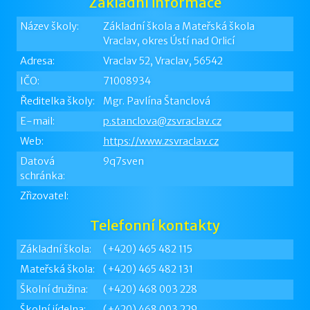
Základní informace
Název školy:
Základní škola a Mateřská škola
Vraclav, okres Ústí nad Orlicí
Adresa:
Vraclav 52, Vraclav, 56542
IČO:
71008934
Ředitelka školy:
Mgr. Pavlína Štanclová
E-mail:
p.stanclova@zsvraclav.cz
Web:
https://www.zsvraclav.cz
Datová
9q7sven
schránka:
Zřizovatel:
Telefonní kontakty
Základní škola:
(+420) 465 482 115
Mateřská škola:
(+420) 465 482 131
Školní družina:
(+420) 468 003 228
Školní jídelna:
(+420) 468 003 229