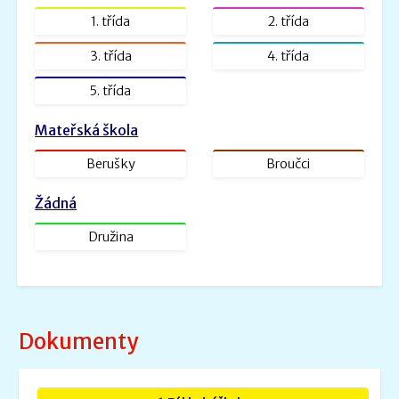
ŠVP PV Rybička_web.doc.pdf
1. třída
2. třída
Velikost: 1601kb
3. třída
4. třída
Zveřejněno: 31.1.2022
5. třída
ŠVP - Veselá školička
SVP- Veselá školička - 2021.docx.pdf
Mateřská škola
Velikost: 2227kb
Berušky
Broučci
Žádná
Družina
Dokumenty