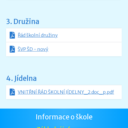
3. Družina
Řád školní družiny
ŠVP ŠD - nový
4. Jídelna
VNITŘNÍ ŘÁD ŠKOLNÍ JÍDELNY_2.doc_p.pdf
Informace o škole