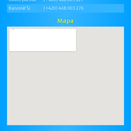
Kancelář ŠJ
(+420) 468 003 276
Mapa