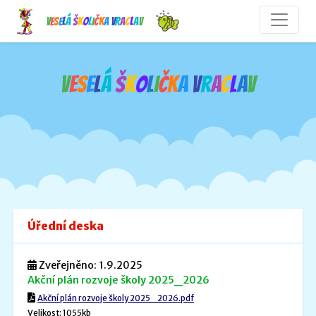
V
e
s
e
l
á
š
k
o
l
i
č
k
a
V
r
a
c
l
a
v
V
e
s
e
l
á
š
k
o
l
i
č
k
a
V
r
a
c
l
a
v
Úřední deska
Zveřejněno: 1.9.2025
Akční plán rozvoje školy 2025_2026
Akční plán rozvoje školy 2025_2026.pdf
Velikost: 1055kb