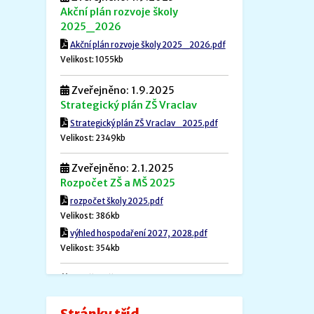
Akční plán rozvoje školy
2025_2026
Akční plán rozvoje školy 2025_2026.pdf
Velikost: 1055kb
Zveřejněno: 1.9.2025
Strategický plán ZŠ Vraclav
Strategický plán ZŠ Vraclav_2025.pdf
Velikost: 2349kb
Zveřejněno: 2.1.2025
Rozpočet ZŠ a MŠ 2025
rozpočet školy 2025.pdf
Velikost: 386kb
výhled hospodaření 2027, 2028.pdf
Velikost: 354kb
Zveřejněno: 1.12.2024
Povinné informace
Povinné informace.pdf