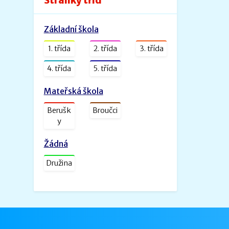
Stránky tříd
Velikost: 240kb
Základní škola
Zveřejněno: 26.8.2022
ŠVP PV _ MŠ Rybička
1. třída
2. třída
3. třída
ŠVP PV Rybička_web.doc.pdf
Velikost: 1601kb
4. třída
5. třída
Zveřejněno: 31.1.2022
Mateřská škola
ŠVP - Veselá školička
Berušk
Broučci
SVP- Veselá školička - 2021.docx.pdf
y
Velikost: 2227kb
Žádná
Družina