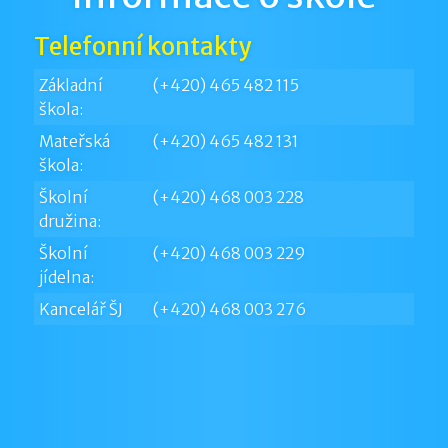
Telefonní kontakty
Základní
(+420) 465 482 115
škola:
Mateřská
(+420) 465 482 131
škola:
Školní
(+420) 468 003 228
družina:
Školní
(+420) 468 003 229
jídelna:
Kancelář ŠJ
(+420) 468 003 276