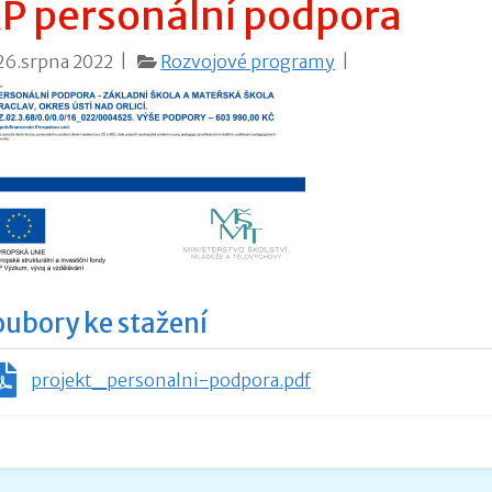
P personální podpora
26.srpna 2022 |
Rozvojové programy
|
oubory ke stažení
projekt_personalni-podpora.pdf