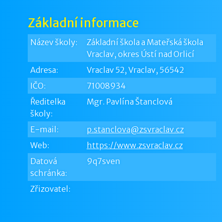
Základní informace
Název školy:
Základní škola a Mateřská škola
Vraclav, okres Ústí nad Orlicí
Adresa:
Vraclav 52, Vraclav, 56542
IČO:
71008934
Ředitelka
Mgr. Pavlína Štanclová
školy:
E-mail:
p.stanclova@zsvraclav.cz
Web:
https://www.zsvraclav.cz
Datová
9q7sven
schránka:
Zřizovatel: