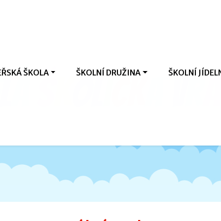
ŘSKÁ ŠKOLA
ŠKOLNÍ DRUŽINA
ŠKOLNÍ JÍDEL
l
á
š
k
o
l
i
č
k
a
V
r
a