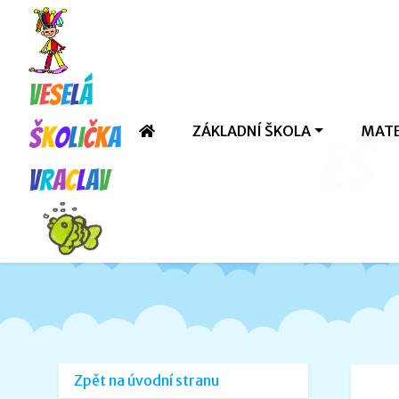
V
e
s
e
l
á
ZÁKLADNÍ ŠKOLA
MATE
š
k
o
l
i
č
k
a
V
e
s
e
V
r
a
c
l
a
v
Zpět na úvodní stranu