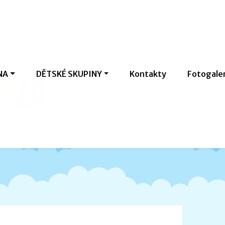
NA
DĚTSKÉ SKUPINY
Kontakty
Fotogale
c
l
a
v