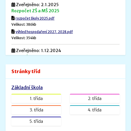
Zveřejněno: 2.1.2025
Rozpočet ZŠ a MŠ 2025
rozpočet školy 2025.pdf
Velikost: 386kb
výhled hospodaření 2027, 2028.pdf
Velikost: 354kb
Zveřejněno: 1.12.2024
Povinné informace
Povinné informace.pdf
Stránky tříd
Velikost: 240kb
Zveřejněno: 26.8.2022
Základní škola
ŠVP PV _ MŠ Rybička
ŠVP PV Rybička_web.doc.pdf
1. třída
2. třída
Velikost: 1601kb
3. třída
4. třída
Zveřejněno: 31.1.2022
5. třída
ŠVP - Veselá školička
SVP- Veselá školička - 2021.docx.pdf