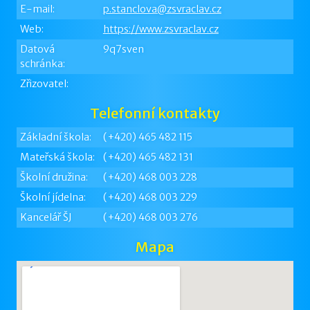
E-mail:
p.stanclova@zsvraclav.cz
Web:
https://www.zsvraclav.cz
Datová
9q7sven
schránka:
Zřizovatel:
Telefonní kontakty
Základní škola:
(+420) 465 482 115
Mateřská škola:
(+420) 465 482 131
Školní družina:
(+420) 468 003 228
Školní jídelna:
(+420) 468 003 229
Kancelář ŠJ
(+420) 468 003 276
Mapa