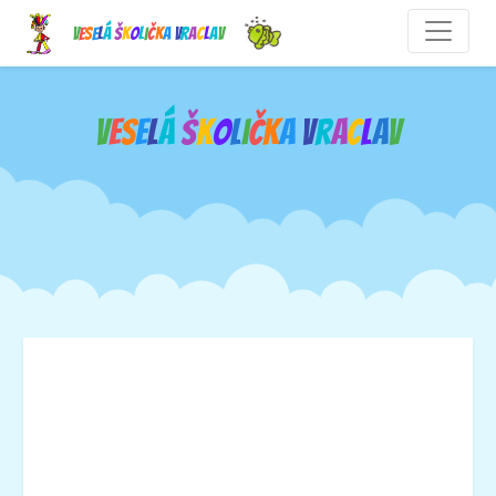
V
e
s
e
l
á
š
k
o
l
i
č
k
a
V
r
a
c
l
a
v
V
e
s
e
l
á
š
k
o
l
i
č
k
a
V
r
a
c
l
a
v