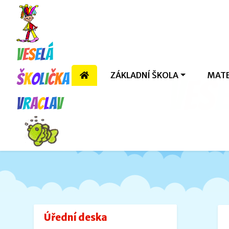
V
e
s
e
l
á
ZÁKLADNÍ ŠKOLA
MATE
š
k
o
l
i
č
k
a
V
e
s
e
V
r
a
c
l
a
v
Úřední deska