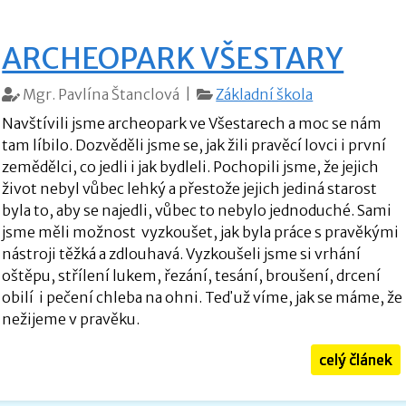
ARCHEOPARK VŠESTARY
Mgr. Pavlína Štanclová |
Základní škola
Navštívili jsme archeopark ve Všestarech a moc se nám
tam líbilo. Dozvěděli jsme se, jak žili pravěcí lovci i první
zemědělci, co jedli i jak bydleli. Pochopili jsme, že jejich
život nebyl vůbec lehký a přestože jejich jediná starost
byla to, aby se najedli, vůbec to nebylo jednoduché. Sami
jsme měli možnost vyzkoušet, jak byla práce s pravěkými
nástroji těžká a zdlouhavá. Vyzkoušeli jsme si vrhání
oštěpu, střílení lukem, řezání, tesání, broušení, drcení
obilí i pečení chleba na ohni. Teď už víme, jak se máme, že
nežijeme v pravěku.
celý článek