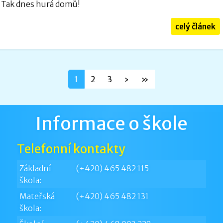
Tak dnes hurá domů!
celý článek
1
2
3
›
»
Informace o škole
Telefonní kontakty
Základní
(+420) 465 482 115
škola:
Mateřská
(+420) 465 482 131
škola: