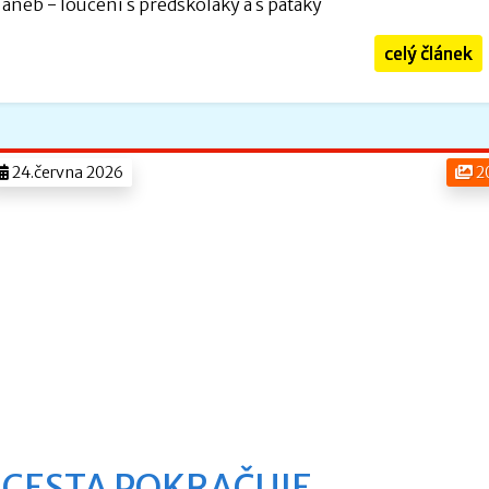
aneb - loučení s předškoláky a s páťáky
celý článek
24.června 2026
2
CESTA POKRAČUJE