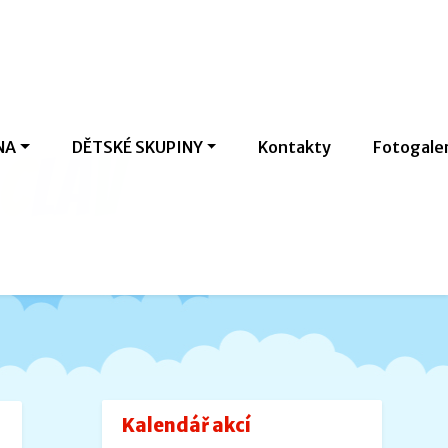
NA
DĚTSKÉ SKUPINY
Kontakty
Fotogale
c
l
a
v
Kalendář akcí