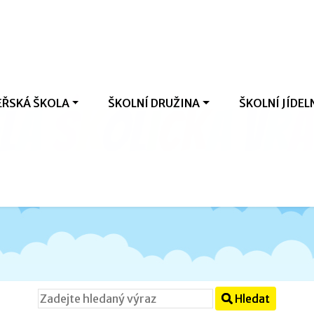
ŘSKÁ ŠKOLA
ŠKOLNÍ DRUŽINA
ŠKOLNÍ JÍDEL
l
á
š
k
o
l
i
č
k
a
V
r
a
Hledat