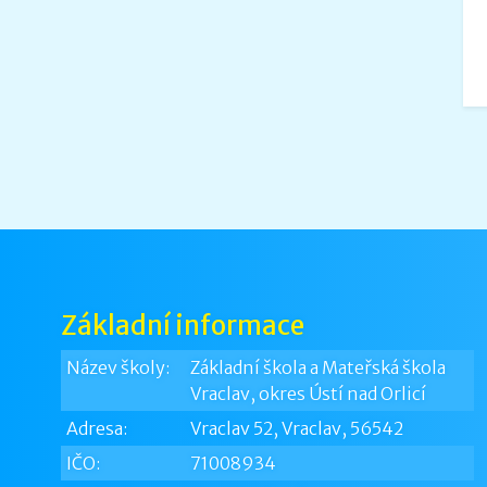
Základní informace
Název školy:
Základní škola a Mateřská škola
Vraclav, okres Ústí nad Orlicí
Adresa:
Vraclav 52, Vraclav, 56542
IČO:
71008934