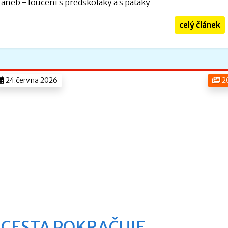
aneb - loučení s předškoláky a s páťáky
celý článek
24.června 2026
2
CESTA POKRAČUJE