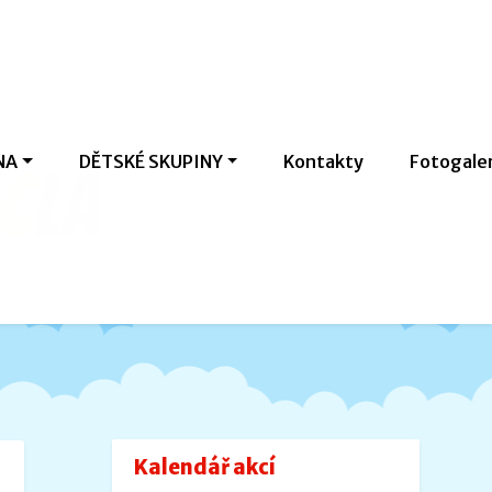
NA
DĚTSKÉ SKUPINY
Kontakty
Fotogale
c
l
a
v
Kalendář akcí