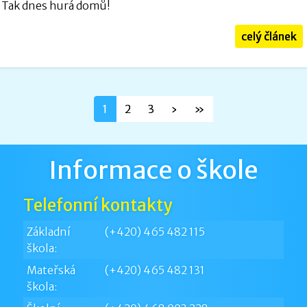
Tak dnes hurá domů!
celý článek
1
2
3
›
»
Informace o škole
Telefonní kontakty
Základní
(+420) 465 482 115
škola:
Mateřská
(+420) 465 482 131
škola: