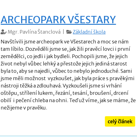
ARCHEOPARK VŠESTARY
Mgr. Pavlína Štanclová |
Základní škola
Navštívili jsme archeopark ve Všestarech a moc se nám
tam líbilo. Dozvěděli jsme se, jak žili pravěcí lovci i první
zemědělci, co jedli i jak bydleli. Pochopili jsme, že jejich
život nebyl vůbec lehký a přestože jejich jediná starost
byla to, aby se najedli, vůbec to nebylo jednoduché. Sami
jsme měli možnost vyzkoušet, jak byla práce s pravěkými
nástroji těžká a zdlouhavá. Vyzkoušeli jsme si vrhání
oštěpu, střílení lukem, řezání, tesání, broušení, drcení
obilí i pečení chleba na ohni. Teď už víme, jak se máme, že
nežijeme v pravěku.
celý článek