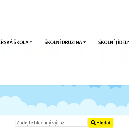
ŘSKÁ ŠKOLA
ŠKOLNÍ DRUŽINA
ŠKOLNÍ JÍDEL
l
á
š
k
o
l
i
č
k
a
V
r
a
Hledat