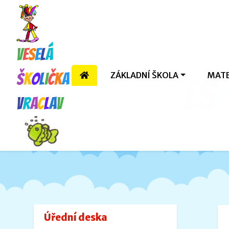
V
e
s
e
l
á
ZÁKLADNÍ ŠKOLA
MATE
š
k
o
l
i
č
k
a
V
e
s
e
V
r
a
c
l
a
v
Úřední deska