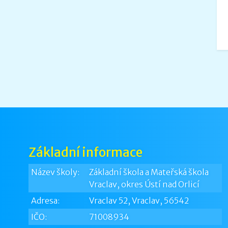
Základní informace
Název školy:
Základní škola a Mateřská škola
Vraclav, okres Ústí nad Orlicí
Adresa:
Vraclav 52, Vraclav, 56542
IČO:
71008934