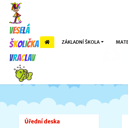
V
e
s
e
l
á
ZÁKLADNÍ ŠKOLA
MATE
š
k
o
l
i
č
k
a
V
e
s
e
V
r
a
c
l
a
v
Úřední deska