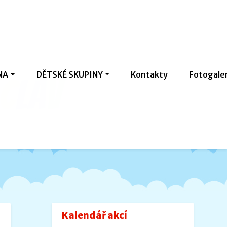
NA
DĚTSKÉ SKUPINY
Kontakty
Fotogale
c
l
a
v
Kalendář akcí