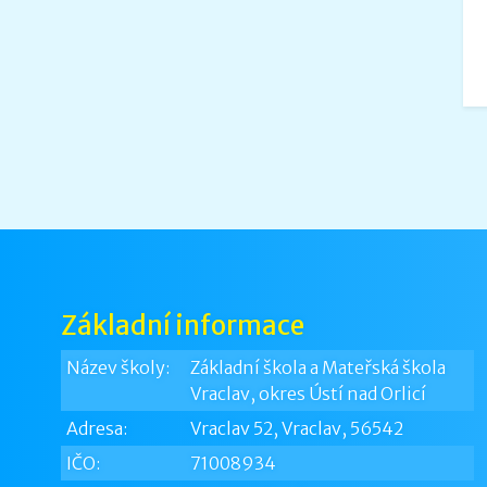
Základní informace
Název školy:
Základní škola a Mateřská škola
Vraclav, okres Ústí nad Orlicí
Adresa:
Vraclav 52, Vraclav, 56542
IČO:
71008934