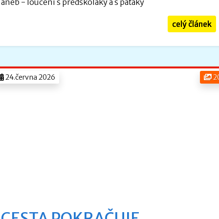
aneb - loučení s předškoláky a s páťáky
celý článek
24.června 2026
2
CESTA POKRAČUJE