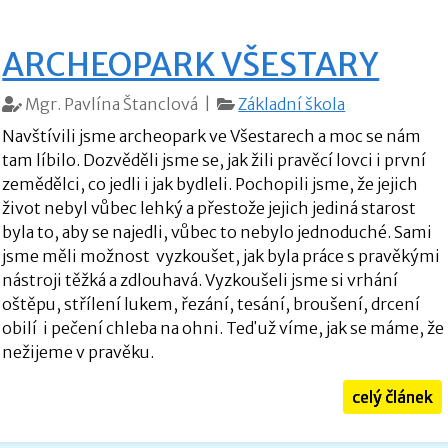
ARCHEOPARK VŠESTARY
Mgr. Pavlína Štanclová |
Základní škola
Navštívili jsme archeopark ve Všestarech a moc se nám
tam líbilo. Dozvěděli jsme se, jak žili pravěcí lovci i první
zemědělci, co jedli i jak bydleli. Pochopili jsme, že jejich
život nebyl vůbec lehký a přestože jejich jediná starost
byla to, aby se najedli, vůbec to nebylo jednoduché. Sami
jsme měli možnost vyzkoušet, jak byla práce s pravěkými
nástroji těžká a zdlouhavá. Vyzkoušeli jsme si vrhání
oštěpu, střílení lukem, řezání, tesání, broušení, drcení
obilí i pečení chleba na ohni. Teď už víme, jak se máme, že
nežijeme v pravěku.
celý článek