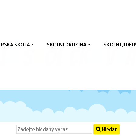
ŘSKÁ ŠKOLA
ŠKOLNÍ DRUŽINA
ŠKOLNÍ JÍDEL
l
á
š
k
o
l
i
č
k
a
V
r
a
Hledat