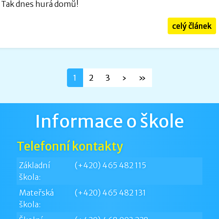
Tak dnes hurá domů!
celý článek
1
2
3
›
»
Informace o škole
Telefonní kontakty
Základní
(+420) 465 482 115
škola:
Mateřská
(+420) 465 482 131
škola: