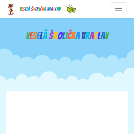
V
e
s
e
l
á
š
k
o
l
i
č
k
a
V
r
a
c
l
a
v
V
e
s
e
l
á
š
k
o
l
i
č
k
a
V
r
a
c
l
a
v