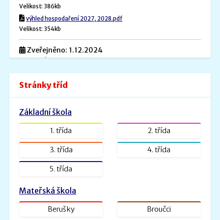
Velikost: 386kb
výhled hospodaření 2027, 2028.pdf
Velikost: 354kb
Zveřejněno: 1.12.2024
Povinné informace
Povinné informace.pdf
Stránky tříd
Velikost: 240kb
Zveřejněno: 26.8.2022
Základní škola
ŠVP PV _ MŠ Rybička
ŠVP PV Rybička_web.doc.pdf
1. třída
2. třída
Velikost: 1601kb
3. třída
4. třída
Zveřejněno: 31.1.2022
5. třída
ŠVP - Veselá školička
SVP- Veselá školička - 2021.docx.pdf
Mateřská škola
Velikost: 2227kb
Berušky
Broučci