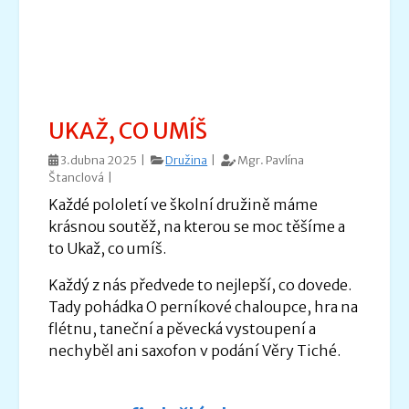
UKAŽ, CO UMÍŠ
3.dubna 2025 |
Družina
|
Mgr. Pavlína
Štanclová |
Každé pololetí ve školní družině máme
krásnou soutěž, na kterou se moc těšíme a
to Ukaž, co umíš.
Každý z nás předvede to nejlepší, co dovede.
Tady pohádka O perníkové chaloupce, hra na
flétnu, taneční a pěvecká vystoupení a
nechyběl ani saxofon v podání Věry Tiché.