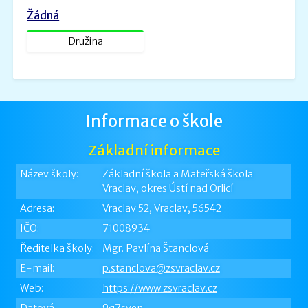
Žádná
Družina
Informace o škole
Základní informace
Název školy:
Základní škola a Mateřská škola
Vraclav, okres Ústí nad Orlicí
Adresa:
Vraclav 52, Vraclav, 56542
IČO:
71008934
Ředitelka školy:
Mgr. Pavlína Štanclová
E-mail:
p.stanclova@zsvraclav.cz
Web:
https://www.zsvraclav.cz