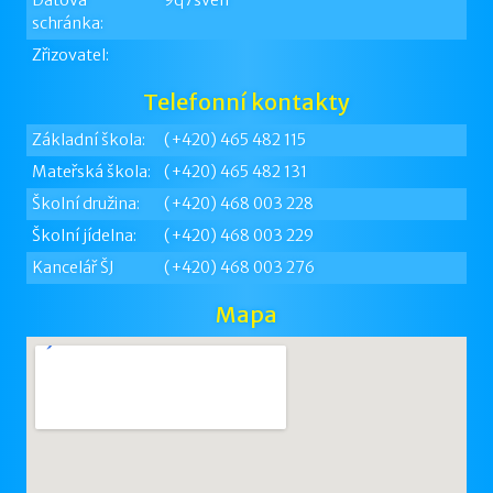
Datová
9q7sven
schránka:
Zřizovatel:
Telefonní kontakty
Základní škola:
(+420) 465 482 115
Mateřská škola:
(+420) 465 482 131
Školní družina:
(+420) 468 003 228
Školní jídelna:
(+420) 468 003 229
Kancelář ŠJ
(+420) 468 003 276
Mapa