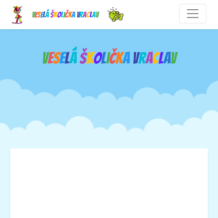
V
e
s
e
l
á
š
k
o
l
i
č
k
a
V
r
a
c
l
a
v
V
e
s
e
l
á
š
k
o
l
i
č
k
a
V
r
a
c
l
a
v