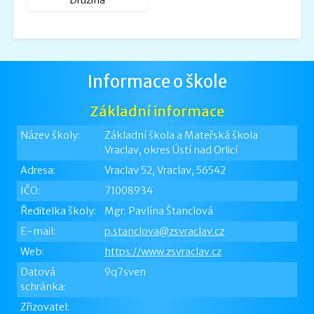
Družina
Informace o škole
Základní informace
Název školy:
Základní škola a Mateřská škola
Vraclav, okres Ústí nad Orlicí
Adresa:
Vraclav 52, Vraclav, 56542
IČO:
71008934
Ředitelka školy:
Mgr. Pavlína Štanclová
E-mail:
p.stanclova@zsvraclav.cz
Web:
https://www.zsvraclav.cz
Datová
9q7sven
schránka:
Zřizovatel: