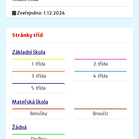
Zveřejněno: 1.12.2024
Povinné informace
Povinné informace.pdf
Stránky tříd
Velikost: 240kb
Zveřejněno: 26.8.2022
Základní škola
ŠVP PV _ MŠ Rybička
ŠVP PV Rybička_web.doc.pdf
1. třída
2. třída
Velikost: 1601kb
3. třída
4. třída
Zveřejněno: 31.1.2022
5. třída
ŠVP - Veselá školička
SVP- Veselá školička - 2021.docx.pdf
Mateřská škola
Velikost: 2227kb
Berušky
Broučci
Žádná