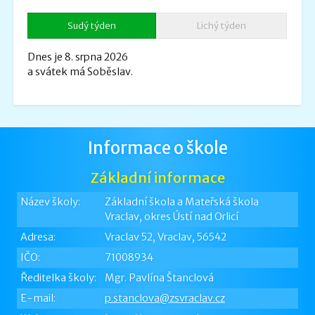
Sudý týden
Lichý týden
Dnes je 8. srpna 2026
a svátek má Soběslav.
Informace o škole
Základní informace
Název školy:
Základní škola a Mateřská škola
Vraclav, okres Ústí nad Orlicí
Adresa:
Vraclav 52, Vraclav, 56542
IČO:
71008934
Ředitelka školy:
Mgr. Pavlína Štanclová
E-mail:
p.stanclova@zsvraclav.cz