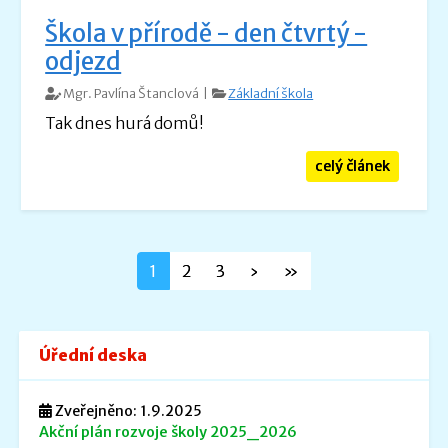
Škola v přírodě - den čtvrtý -
odjezd
Mgr. Pavlína Štanclová |
Základní škola
Tak dnes hurá domů!
celý článek
1
2
3
›
»
Úřední deska
Zveřejněno: 1.9.2025
Akční plán rozvoje školy 2025_2026