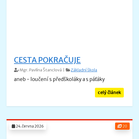
CESTA POKRAČUJE
Mgr. Pavlína Štanclová |
Základní škola
aneb - loučení s předškoláky a s páťáky
celý článek
24.června 2026
20