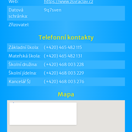
Web:
https://www.zsvraclav.cz
Datová
9q7sven
schránka:
Zřizovatel:
Telefonní kontakty
Základní škola:
(+420) 465 482 115
Mateřská škola:
(+420) 465 482 131
Školní družina:
(+420) 468 003 228
Školní jídelna:
(+420) 468 003 229
Kancelář ŠJ
(+420) 468 003 276
Mapa