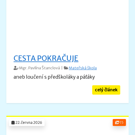
CESTA POKRAČUJE
Mgr. Pavlína Štanclová |
Mateřská škola
aneb loučení s předškoláky a páťáky
celý článek
22.června 2026
15