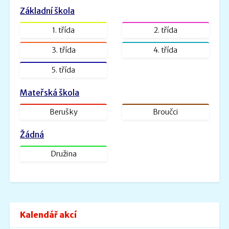
Zveřejněno: 26.8.2022
Základní škola
ŠVP PV _ MŠ Rybička
ŠVP PV Rybička_web.doc.pdf
1. třída
2. třída
Velikost: 1601kb
3. třída
4. třída
Zveřejněno: 31.1.2022
5. třída
ŠVP - Veselá školička
SVP- Veselá školička - 2021.docx.pdf
Mateřská škola
Velikost: 2227kb
Berušky
Broučci
Žádná
Družina
Kalendář akcí