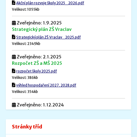
Akční plán rozvoje školy 2025_2026.pdf
Velikost: 1055kb
Zveřejněno: 1.9.2025
Strategický plán ZŠ Vraclav
Strategický plán ZŠ Vraclav_2025.pdf
Velikost: 2349kb
Zveřejněno: 2.1.2025
Rozpočet ZŠ a MŠ 2025
rozpočet školy 2025.pdf
Velikost: 386kb
výhled hospodaření 2027, 2028.pdf
Velikost: 354kb
Zveřejněno: 1.12.2024
Povinné informace
Povinné informace.pdf
Stránky tříd
Velikost: 240kb