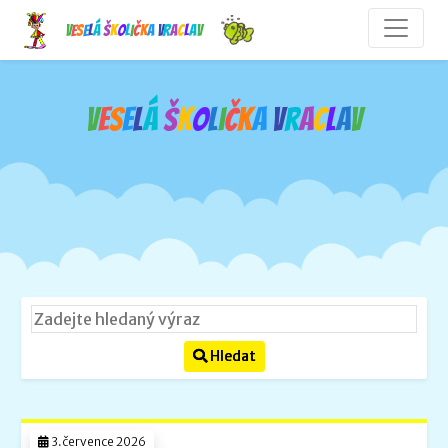
V
e
s
e
l
á
š
k
o
l
i
č
k
a
V
r
a
c
l
a
v
V
e
s
e
l
á
š
k
o
l
i
č
k
a
V
r
a
c
l
a
v
Hledat
3.července 2026