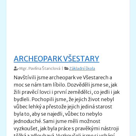
ARCHEOPARK VŠESTARY
Mgr. Pavlína Štanclová |
Základní škola
Navštívili jsme archeopark ve Všestarech a
moc se nám tam líbilo. Dozvěděli jsme se, jak
žili pravěcí lovci i první zemědělci, co jedli i jak
bydleli. Pochopili jsme, že jejich život nebyl
vůbec lehký a přestože jejich jediná starost
byla to, aby se najedli, vůbec to nebylo
jednoduché. Sami jsme měli možnost
vyzkoušet, jak byla práce s pravěkými nástroji
těžká a zdlouhavá. Vyzkoušeli jsme si vrhání