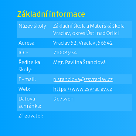
Základní informace
Název školy:
Základní škola a Mateřská škola
Vraclav, okres Ústí nad Orlicí
Adresa:
Vraclav 52, Vraclav, 56542
IČO:
71008934
Ředitelka
Mgr. Pavlína Štanclová
školy:
E-mail:
p.stanclova@zsvraclav.cz
Web:
https://www.zsvraclav.cz
Datová
9q7sven
schránka:
Zřizovatel: