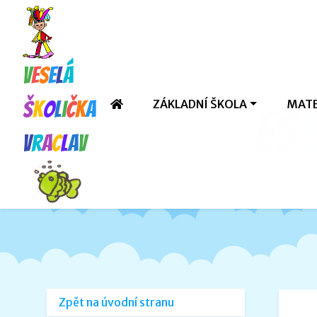
V
e
s
e
l
á
ZÁKLADNÍ ŠKOLA
MATE
š
k
o
l
i
č
k
a
V
e
s
e
V
r
a
c
l
a
v
Zpět na úvodní stranu