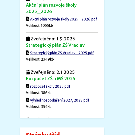
Akční plán rozvoje školy
2025_2026
Akční plán rozvoje školy 2025_2026.pdf
Velikost: 1055kb
Zveřejněno: 1.9.2025
Strategický plán ZŠ Vraclav
Strategický plán ZŠ Vraclav_2025.pdf
Velikost: 2349kb
Zveřejněno: 2.1.2025
Rozpočet ZŠ a MŠ 2025
rozpočet školy 2025.pdf
Velikost: 386kb
výhled hospodaření 2027, 2028.pdf
Velikost: 354kb
Zveřejněno: 1.12.2024
Povinné informace
Povinné informace.pdf