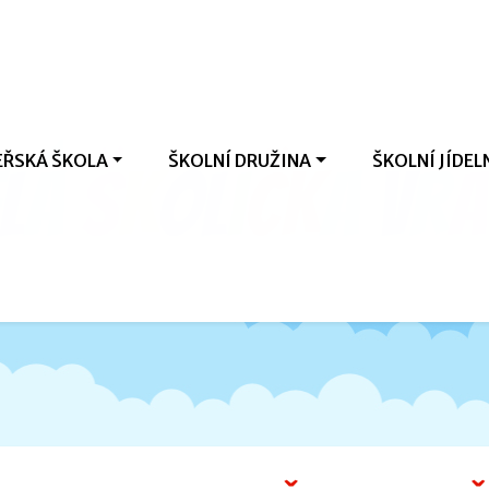
ŘSKÁ ŠKOLA
ŠKOLNÍ DRUŽINA
ŠKOLNÍ JÍDEL
l
á
š
k
o
l
i
č
k
a
V
r
a