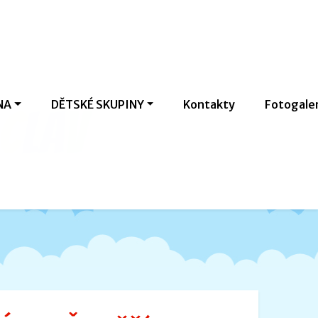
NA
DĚTSKÉ SKUPINY
Kontakty
Fotogale
c
l
a
v