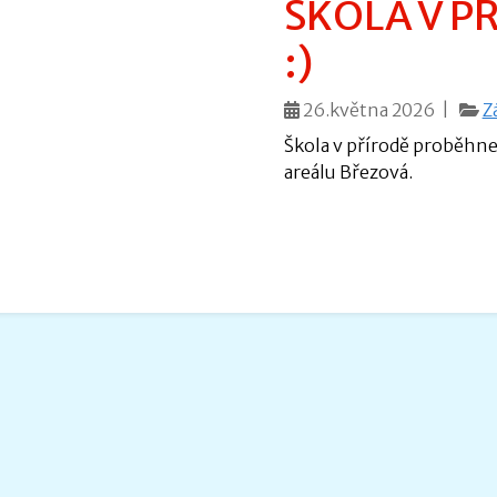
ŠKOLA V PŘ
:)
26.května 2026 |
Z
Škola v přírodě proběhne
areálu Březová.