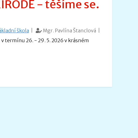
ÍRODĚ - těšíme se.
ákladní škola
|
Mgr. Pavlína Štanclová |
 v termínu 26. - 29. 5. 2026 v krásném