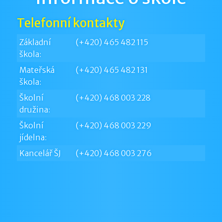
Telefonní kontakty
Základní
(+420) 465 482 115
škola:
Mateřská
(+420) 465 482 131
škola:
Školní
(+420) 468 003 228
družina:
Školní
(+420) 468 003 229
jídelna:
Kancelář ŠJ
(+420) 468 003 276