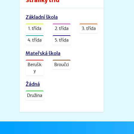
Stránky tříd
Velikost: 240kb
Základní škola
Zveřejněno: 26.8.2022
ŠVP PV _ MŠ Rybička
1. třída
2. třída
3. třída
ŠVP PV Rybička_web.doc.pdf
Velikost: 1601kb
4. třída
5. třída
Zveřejněno: 31.1.2022
Mateřská škola
ŠVP - Veselá školička
Berušk
Broučci
SVP- Veselá školička - 2021.docx.pdf
y
Velikost: 2227kb
Žádná
Družina