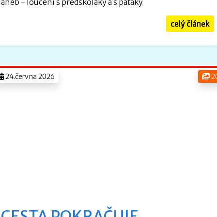
aneb - loučení s předškoláky a s páťáky
celý článek
24.června 2026
2
CESTA POKRAČUJE