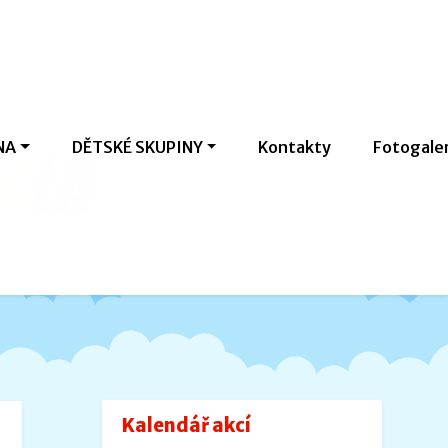
NA
DĚTSKÉ SKUPINY
Kontakty
Fotogale
c
l
a
v
Kalendář akcí