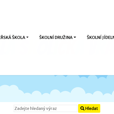
ŘSKÁ ŠKOLA
ŠKOLNÍ DRUŽINA
ŠKOLNÍ JÍDEL
l
á
š
k
o
l
i
č
k
a
V
r
a
Hledat