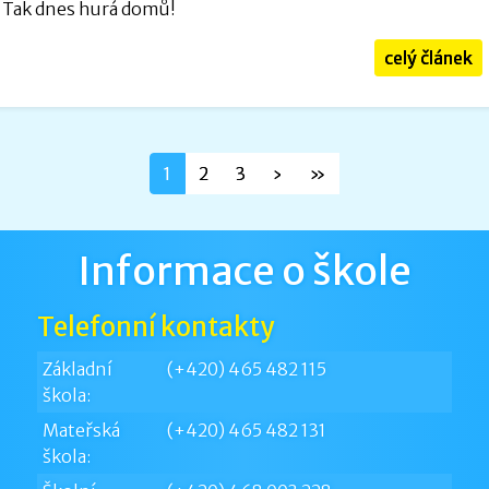
Tak dnes hurá domů!
celý článek
1
2
3
›
»
Informace o škole
Telefonní kontakty
Základní
(+420) 465 482 115
škola:
Mateřská
(+420) 465 482 131
škola: