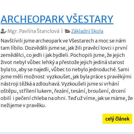
ARCHEOPARK VŠESTARY
Mgr. Pavlína Štanclová |
Základní škola
Navštívili jsme archeopark ve Všestarech a moc se nám
tam líbilo. Dozvěděli jsme se, jak žili pravěcí lovci i první
zemědělci, co jedli i jak bydleli. Pochopili jsme, že jejich
život nebyl vůbec lehký a přestože jejich jediná starost
byla to, aby se najedli, vůbec to nebylo jednoduché. Sami
jsme měli možnost vyzkoušet, jak byla práce s pravěkými
nástroji těžká a zdlouhavá. Vyzkoušeli jsme si vrhání
oštěpu, střílení lukem, řezání, tesání, broušení, drcení
obilí i pečení chleba na ohni. Teď už víme, jak se máme, že
nežijeme v pravěku.
celý článek