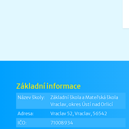
Základní informace
Název školy:
Základní škola a Mateřská škola
Vraclav, okres Ústí nad Orlicí
Adresa:
Vraclav 52, Vraclav, 56542
IČO:
71008934