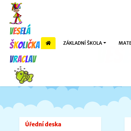
V
e
s
e
l
á
ZÁKLADNÍ ŠKOLA
MATE
š
k
o
l
i
č
k
a
V
e
s
e
V
r
a
c
l
a
v
Úřední deska