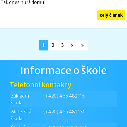
Tak dnes hurá domů!
celý článek
1
2
3
›
»
Informace o škole
Telefonní kontakty
Základní
(+420) 465 482 115
škola:
Mateřská
(+420) 465 482 131
škola: