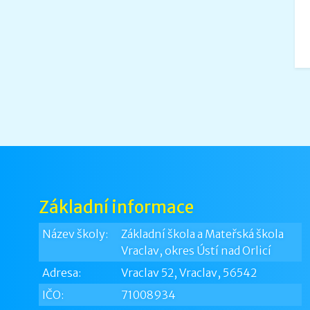
Základní informace
Název školy:
Základní škola a Mateřská škola
Vraclav, okres Ústí nad Orlicí
Adresa:
Vraclav 52, Vraclav, 56542
IČO:
71008934