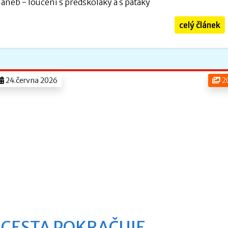
aneb - loučení s předškoláky a s páťáky
celý článek
24.června 2026
2
CESTA POKRAČUJE