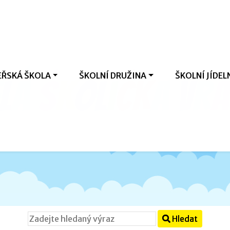
ŘSKÁ ŠKOLA
ŠKOLNÍ DRUŽINA
ŠKOLNÍ JÍDEL
l
á
š
k
o
l
i
č
k
a
V
r
a
Hledat