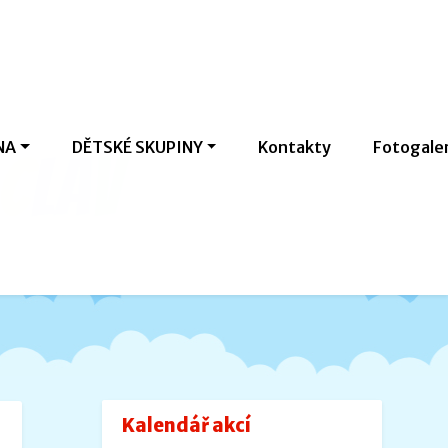
NA
DĚTSKÉ SKUPINY
Kontakty
Fotogale
c
l
a
v
Kalendář akcí