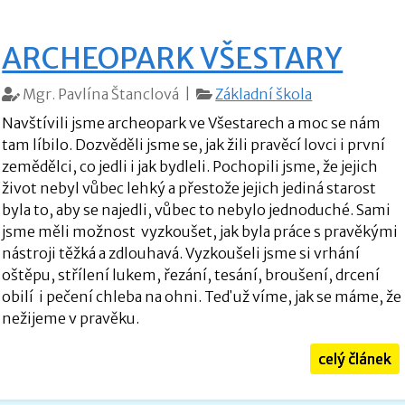
ARCHEOPARK VŠESTARY
Mgr. Pavlína Štanclová |
Základní škola
Navštívili jsme archeopark ve Všestarech a moc se nám
tam líbilo. Dozvěděli jsme se, jak žili pravěcí lovci i první
zemědělci, co jedli i jak bydleli. Pochopili jsme, že jejich
život nebyl vůbec lehký a přestože jejich jediná starost
byla to, aby se najedli, vůbec to nebylo jednoduché. Sami
jsme měli možnost vyzkoušet, jak byla práce s pravěkými
nástroji těžká a zdlouhavá. Vyzkoušeli jsme si vrhání
oštěpu, střílení lukem, řezání, tesání, broušení, drcení
obilí i pečení chleba na ohni. Teď už víme, jak se máme, že
nežijeme v pravěku.
celý článek