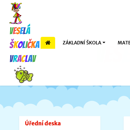
V
e
s
e
l
á
ZÁKLADNÍ ŠKOLA
MATE
š
k
o
l
i
č
k
a
V
e
s
e
V
r
a
c
l
a
v
Úřední deska