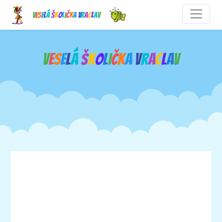
V
e
s
e
l
á
š
k
o
l
i
č
k
a
V
r
a
c
l
a
v
V
e
s
e
l
á
š
k
o
l
i
č
k
a
V
r
a
c
l
a
v