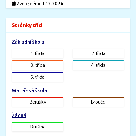
Zveřejněno: 1.12.2024
Povinné informace
Povinné informace.pdf
Stránky tříd
Velikost: 240kb
Zveřejněno: 26.8.2022
Základní škola
ŠVP PV _ MŠ Rybička
ŠVP PV Rybička_web.doc.pdf
1. třída
2. třída
Velikost: 1601kb
3. třída
4. třída
Zveřejněno: 31.1.2022
5. třída
ŠVP - Veselá školička
SVP- Veselá školička - 2021.docx.pdf
Mateřská škola
Velikost: 2227kb
Berušky
Broučci
Žádná
Družina