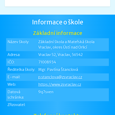
Informace o škole
Základní informace
Název školy:
Základní škola a Mateřská škola
Vraclav, okres Ústí nad Orlicí
Adresa:
Vraclav 52, Vraclav, 56542
IČO:
71008934
Ředitelka školy:
Mgr. Pavlína Štanclová
E-mail:
p.stanclova@zsvraclav.cz
Web:
https://www.zsvraclav.cz
Datová
9q7sven
schránka:
Zřizovatel: