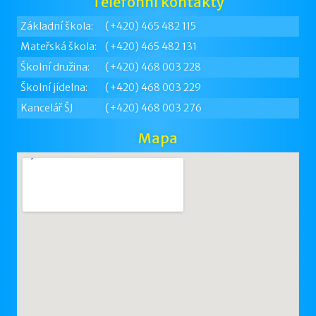
Telefonní kontakty
Základní škola:
(+420) 465 482 115
Mateřská škola:
(+420) 465 482 131
Školní družina:
(+420) 468 003 228
Školní jídelna:
(+420) 468 003 229
Kancelář ŠJ
(+420) 468 003 276
Mapa