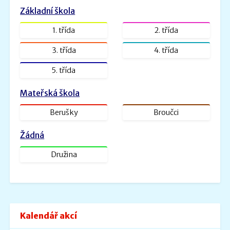
Zveřejněno: 26.8.2022
Základní škola
ŠVP PV _ MŠ Rybička
ŠVP PV Rybička_web.doc.pdf
1. třída
2. třída
Velikost: 1601kb
3. třída
4. třída
Zveřejněno: 31.1.2022
5. třída
ŠVP - Veselá školička
SVP- Veselá školička - 2021.docx.pdf
Mateřská škola
Velikost: 2227kb
Berušky
Broučci
Žádná
Družina
Kalendář akcí