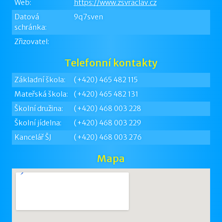
Web:
https://www.zsvraclav.cz
Datová
9q7sven
schránka:
Zřizovatel:
Telefonní kontakty
Základní škola:
(+420) 465 482 115
Mateřská škola:
(+420) 465 482 131
Školní družina:
(+420) 468 003 228
Školní jídelna:
(+420) 468 003 229
Kancelář ŠJ
(+420) 468 003 276
Mapa