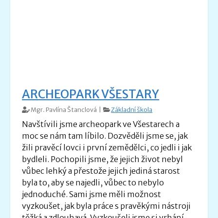
ARCHEOPARK VŠESTARY
Mgr. Pavlína Štanclová |
Základní škola
Navštívili jsme archeopark ve Všestarech a
moc se nám tam líbilo. Dozvěděli jsme se, jak
žili pravěcí lovci i první zemědělci, co jedli i jak
bydleli. Pochopili jsme, že jejich život nebyl
vůbec lehký a přestože jejich jediná starost
byla to, aby se najedli, vůbec to nebylo
jednoduché. Sami jsme měli možnost
vyzkoušet, jak byla práce s pravěkými nástroji
těžká a zdlouhavá. Vyzkoušeli jsme si vrhání