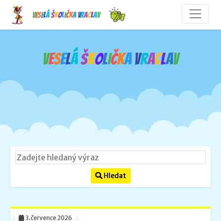
V
e
s
e
l
á
š
k
o
l
i
č
k
a
V
r
a
c
l
a
v
V
e
s
e
l
á
š
k
o
l
i
č
k
a
V
r
a
c
l
a
v
Hledat
3.července 2026