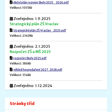
Akční plán rozvoje školy 2025_2026.pdf
Velikost: 1055kb
Zveřejněno: 1.9.2025
Strategický plán ZŠ Vraclav
Strategický plán ZŠ Vraclav_2025.pdf
Velikost: 2349kb
Zveřejněno: 2.1.2025
Rozpočet ZŠ a MŠ 2025
rozpočet školy 2025.pdf
Velikost: 386kb
výhled hospodaření 2027, 2028.pdf
Velikost: 354kb
Zveřejněno: 1.12.2024
Povinné informace
Povinné informace.pdf
Stránky tříd
Velikost: 240kb