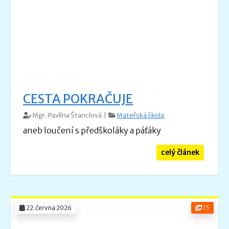
CESTA POKRAČUJE
Mgr. Pavlína Štanclová |
Mateřská škola
aneb loučení s předškoláky a páťáky
celý článek
22.června 2026
15