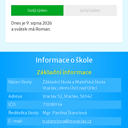
Sudý týden
Lichý týden
Dnes je 9. srpna 2026
a svátek má Roman.
Informace o škole
Základní informace
Název školy:
Základní škola a Mateřská škola
Vraclav, okres Ústí nad Orlicí
Adresa:
Vraclav 52, Vraclav, 56542
IČO:
71008934
Ředitelka školy:
Mgr. Pavlína Štanclová
E-mail:
p.stanclova@zsvraclav.cz