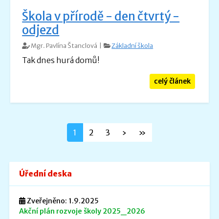
Škola v přírodě - den čtvrtý -
odjezd
Mgr. Pavlína Štanclová |
Základní škola
Tak dnes hurá domů!
celý článek
1
2
3
›
»
Úřední deska
Zveřejněno: 1.9.2025
Akční plán rozvoje školy 2025_2026