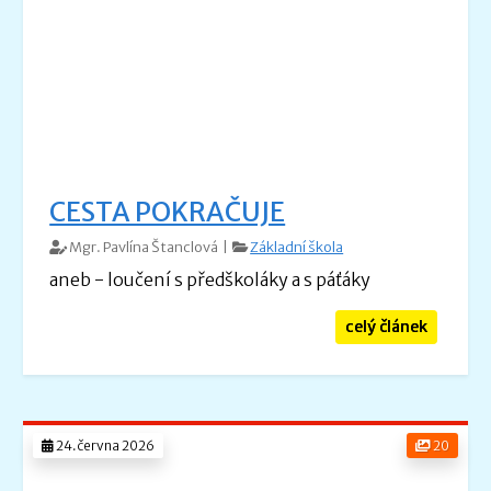
CESTA POKRAČUJE
Mgr. Pavlína Štanclová |
Základní škola
aneb - loučení s předškoláky a s páťáky
celý článek
24.června 2026
20