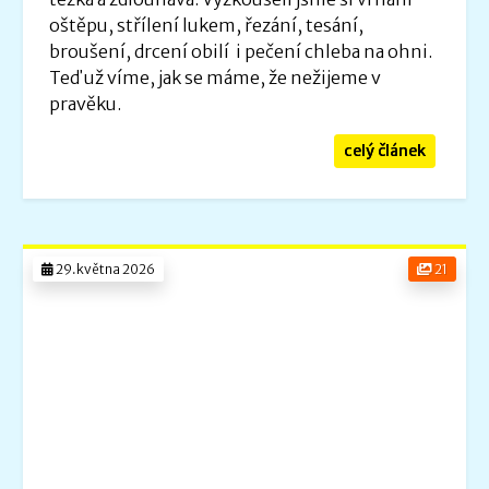
oštěpu, střílení lukem, řezání, tesání,
broušení, drcení obilí i pečení chleba na ohni.
Teď už víme, jak se máme, že nežijeme v
pravěku.
celý článek
29.května 2026
21