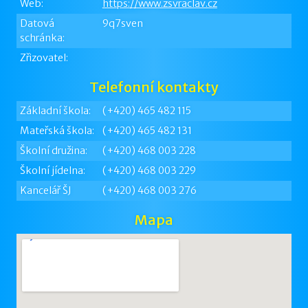
Web:
https://www.zsvraclav.cz
Datová
9q7sven
schránka:
Zřizovatel:
Telefonní kontakty
Základní škola:
(+420) 465 482 115
Mateřská škola:
(+420) 465 482 131
Školní družina:
(+420) 468 003 228
Školní jídelna:
(+420) 468 003 229
Kancelář ŠJ
(+420) 468 003 276
Mapa