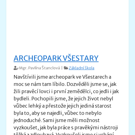
ARCHEOPARK VŠESTARY
Mgr. Pavlína Štanclová |
Základní škola
Navštívili jsme archeopark ve Všestarech a
moc se nám tam líbilo. Dozvěděli jsme se, jak
žili pravěcí lovci i první zemědělci, co jedli i jak
bydleli. Pochopili jsme, že jejich život nebyl
vůbec lehký a přestože jejich jediná starost
byla to, aby se najedli, vůbec to nebylo
jednoduché. Sami jsme měli možnost
vyzkoušet, jak byla práce s pravěkými nástroji
těžká a zdlouhavá. Vyzkoušeli jsme si vrhání