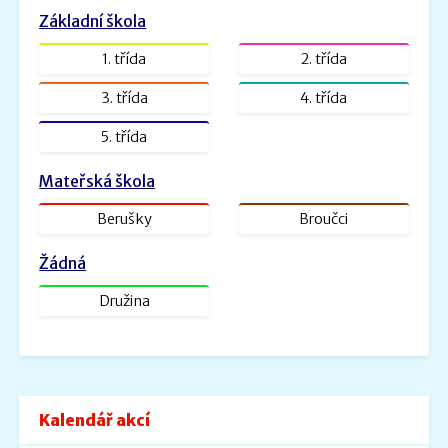
Zveřejněno: 26.8.2022
Základní škola
ŠVP PV _ MŠ Rybička
ŠVP PV Rybička_web.doc.pdf
1. třída
2. třída
Velikost: 1601kb
3. třída
4. třída
Zveřejněno: 31.1.2022
5. třída
ŠVP - Veselá školička
SVP- Veselá školička - 2021.docx.pdf
Mateřská škola
Velikost: 2227kb
Berušky
Broučci
Žádná
Družina
Kalendář akcí