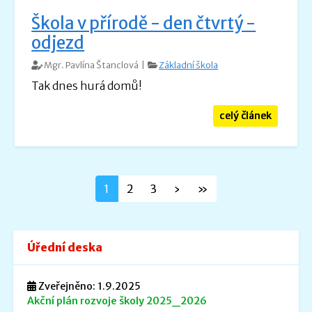
Škola v přírodě - den čtvrtý -
odjezd
Mgr. Pavlína Štanclová |
Základní škola
Tak dnes hurá domů!
celý článek
1
2
3
›
»
Úřední deska
Zveřejněno: 1.9.2025
Akční plán rozvoje školy 2025_2026