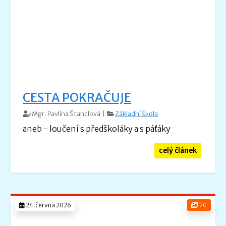
CESTA POKRAČUJE
Mgr. Pavlína Štanclová |
Základní škola
aneb - loučení s předškoláky a s páťáky
celý článek
24.června 2026
20