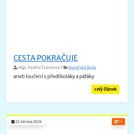
CESTA POKRAČUJE
Mgr. Pavlína Štanclová |
Mateřská škola
aneb loučení s předškoláky a páťáky
celý článek
22.června 2026
15