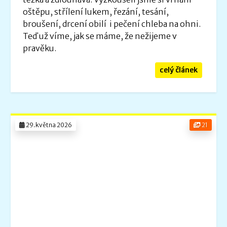
oštěpu, střílení lukem, řezání, tesání,
broušení, drcení obilí i pečení chleba na ohni.
Teď už víme, jak se máme, že nežijeme v
pravěku.
celý článek
29.května 2026
21