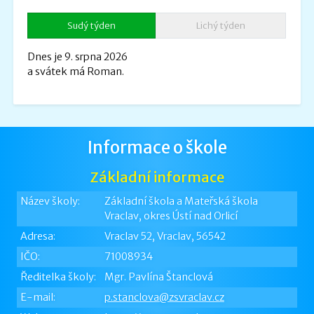
Sudý týden
Lichý týden
Dnes je 9. srpna 2026
a svátek má Roman.
Informace o škole
Základní informace
Název školy:
Základní škola a Mateřská škola
Vraclav, okres Ústí nad Orlicí
Adresa:
Vraclav 52, Vraclav, 56542
IČO:
71008934
Ředitelka školy:
Mgr. Pavlína Štanclová
E-mail:
p.stanclova@zsvraclav.cz