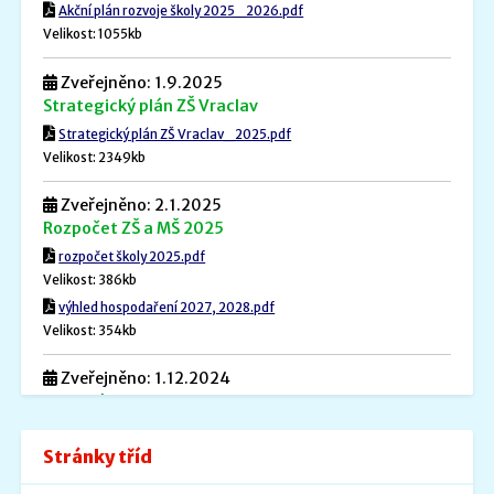
Akční plán rozvoje školy 2025_2026.pdf
Velikost: 1055kb
Zveřejněno: 1.9.2025
Strategický plán ZŠ Vraclav
Strategický plán ZŠ Vraclav_2025.pdf
Velikost: 2349kb
Zveřejněno: 2.1.2025
Rozpočet ZŠ a MŠ 2025
rozpočet školy 2025.pdf
Velikost: 386kb
výhled hospodaření 2027, 2028.pdf
Velikost: 354kb
Zveřejněno: 1.12.2024
Povinné informace
Povinné informace.pdf
Stránky tříd
Velikost: 240kb