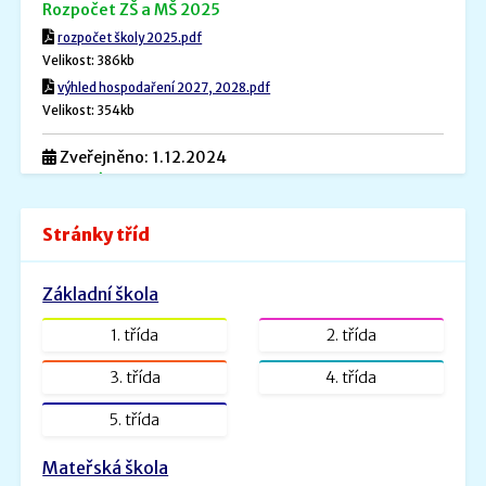
Rozpočet ZŠ a MŠ 2025
rozpočet školy 2025.pdf
Velikost: 386kb
výhled hospodaření 2027, 2028.pdf
Velikost: 354kb
Zveřejněno: 1.12.2024
Povinné informace
Povinné informace.pdf
Stránky tříd
Velikost: 240kb
Zveřejněno: 26.8.2022
Základní škola
ŠVP PV _ MŠ Rybička
ŠVP PV Rybička_web.doc.pdf
1. třída
2. třída
Velikost: 1601kb
3. třída
4. třída
Zveřejněno: 31.1.2022
5. třída
ŠVP - Veselá školička
SVP- Veselá školička - 2021.docx.pdf
Mateřská škola
Velikost: 2227kb