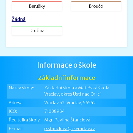
Berušky
Broučci
Žádná
Družina
Informace o škole
Základní informace
Název školy:
Základní škola a Mateřská škola
Vraclav, okres Ústí nad Orlicí
Adresa:
Vraclav 52, Vraclav, 56542
IČO:
71008934
Ředitelka školy:
Mgr. Pavlína Štanclová
E-mail:
p.stanclova@zsvraclav.cz