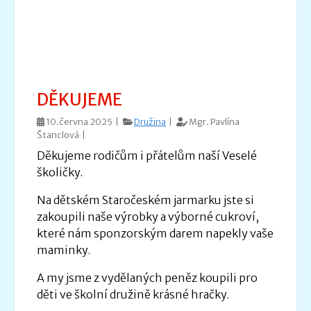
DĚKUJEME
10.června 2025 |
Družina
|
Mgr. Pavlína
Štanclová |
Děkujeme rodičům i přátelům naší Veselé
školičky.
Na dětském Staročeském jarmarku jste si
zakoupili naše výrobky a výborné cukroví,
které nám sponzorským darem napekly vaše
maminky.
A my jsme z vydělaných peněz koupili pro
děti ve školní družině krásné hračky.