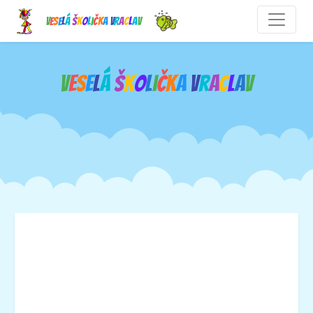
V
e
s
e
l
á
š
k
o
l
i
č
k
a
V
r
a
c
l
a
v
V
e
s
e
l
á
š
k
o
l
i
č
k
a
V
r
a
c
l
a
v